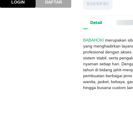
LOGIN
DAFTAR
BABAHOKI
Detail
BABAHOKI
merupakan situ
yang menghadirkan layana
profesional dengan akses 
sistem stabil, serta peng
nyaman setiap hari. Deng
tahun di bidang jahit-men
pembuatan berbagai jenis p
wanita, jasket, kebaya, ga
hingga busana custom lain