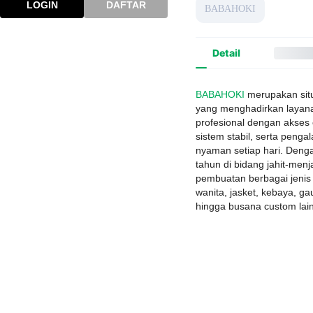
LOGIN
DAFTAR
BABAHOKI
Detail
BABAHOKI
merupakan situ
yang menghadirkan layana
profesional dengan akses 
sistem stabil, serta peng
nyaman setiap hari. Deng
tahun di bidang jahit-men
pembuatan berbagai jenis p
wanita, jasket, kebaya, ga
hingga busana custom lain